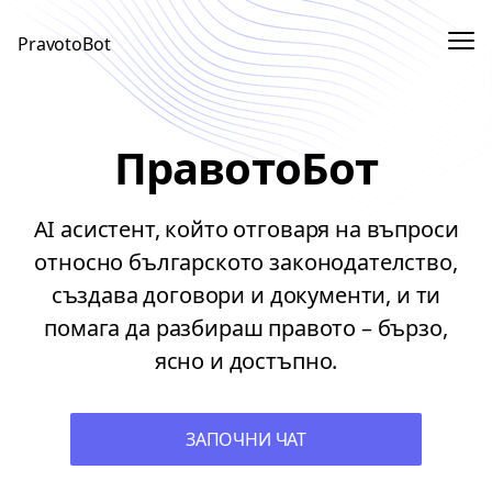
Me
PravotoBot
Sign In
ПравотоБот
Use App
AI асистент, който отговаря на въпроси
относно българското законодателство,
създава договори и документи, и ти
помага да разбираш правото – бързо,
ясно и достъпно.
ЗАПОЧНИ ЧАТ